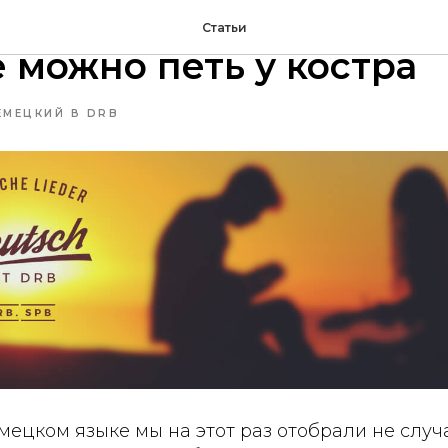
ни на немецком языке,
Статьи
 можно петь у костра
ЕМЕЦКИЙ В DRB
мецком языке мы на этот раз отобрали не случ