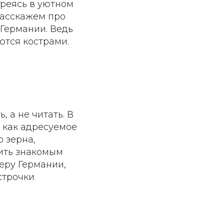
греясь в уютном
расскажем про
 Германии. Ведь
ются кострами.
 а не читать. В
 как адресуемое
 зерна,
ить знакомым
еру Германии,
 строчки