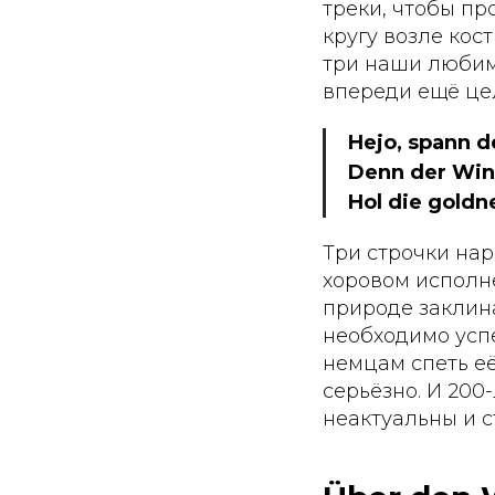
треки, чтобы пр
кругу возле кос
три наши любим
впереди ещё цел
Hejo, spann 
Denn der Win
Hol die goldn
Три строчки нар
хоровом исполн
природе заклина
необходимо усп
немцам спеть её
серьёзно. И 200
неактуальны и 