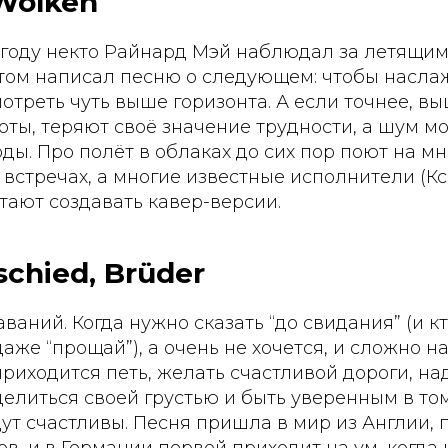
Wolken
 году некто Райнард Мэй наблюдал за летящим
отом написал песню о следующем: чтобы насла
отреть чуть выше горизонта. А если точнее, вы
боты, теряют своё значение трудности, а шум м
ы. Про полёт в облаках до сих пор поют на мн
стречах, а многие известные исполнители (Кс
тают создавать кавер-версии.
chied, Brüder
ваний. Когда нужно сказать “до свидания” (и к
 даже “прощай”), а очень не хочется, и сложно 
приходится петь, желать счастливой дороги, на
делиться своей грустью и быть уверенным в том
ут счастливы. Песня пришла в мир из Англии, 
в, и в Германии первой приходит на ум, когда