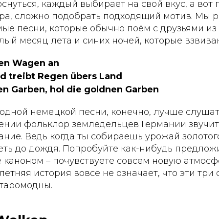
оснуться, каждый выбирает на свой вкус, а вот 
тра, сложно подобрать подходящий мотив. Мы 
ые песни, которые обычно поём с друзьями из
ый месяц лета и синих ночей, которые взвива
den Wagen an
d treibt Regen übers Land
en Garben, hol die goldnen Garben
одной немецкой песни, конечно, лучше слушать,
ении фольклор земледельцев Германии звучит
ние. Ведь когда ты собираешь урожай золотого
еть до дождя. Попробуйте как-нибудь предлож
 каноном – почувствуете совсем новую атмосф
-летняя история вовсе не означает, что эти три
старомодны.