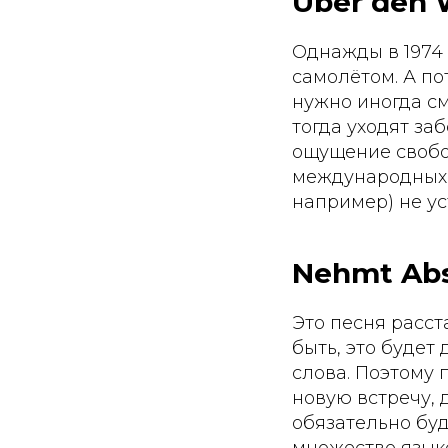
Über den 
Однажды в 1974
самолётом. А п
нужно иногда см
тогда уходят за
ощущение свобод
международных в
например) не ус
Nehmt Abs
Это песня расста
быть, это будет
слова. Поэтому 
новую встречу, 
обязательно буд
множество языко