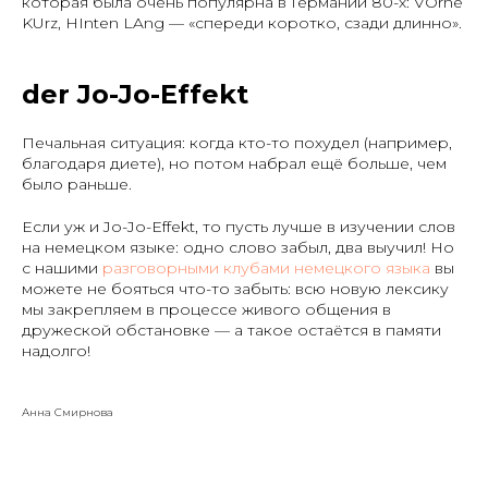
которая была очень популярна в Германии 80-х: VOrne
KUrz, HInten LAng — «спереди коротко, сзади длинно».
der Jo-Jo-Effekt
Печальная ситуация: когда кто-то похудел (например,
благодаря диете), но потом набрал ещё больше, чем
было раньше.
Если уж и Jo-Jo-Effekt, то пусть лучше в изучении слов
на немецком языке: одно слово забыл, два выучил! Но
с нашими
разговорными клубами немецкого языка
вы
можете не бояться что-то забыть: всю новую лексику
мы закрепляем в процессе живого общения в
дружеской обстановке — а такое остаётся в памяти
надолго!
Анна Смирнова