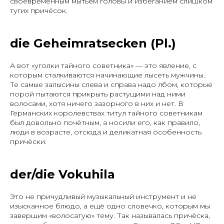
своевременным мытьём головы и избеганием слишком
тугих причёсок.
die Geheimratsecken (Pl.)
А вот «уголки тайного советника» — это явление, с
которым сталкиваются начинающие лысеть мужчины.
Те самые залысины слева и справа надо лбом, которые
порой пытаются прикрыть растущими над ними
волосами, хотя ничего зазорного в них и нет. В
Германских королевствах титул тайного советникам
был довольно почётным, а носили его, как правило,
люди в возрасте, отсюда и деликатная особенность
причёски.
der/die Vokuhila
Это не причудливый музыкальный инструмент и не
изысканное блюдо, а ещё одно словечко, которым мы
завершим «волосатую» тему. Так называлась причёска,