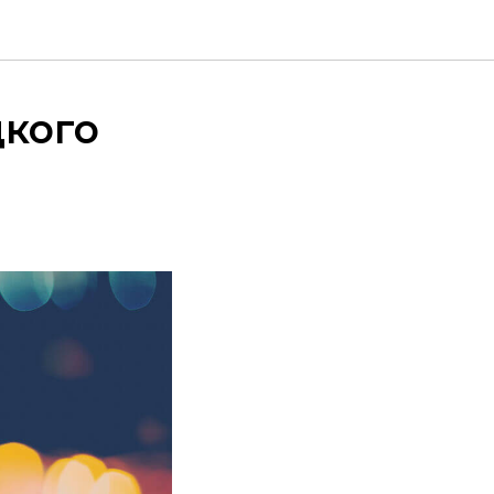
цкого