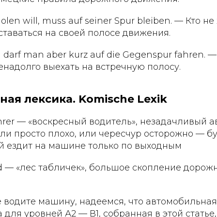
olen will, muss auf seiner Spur bleiben. — Кто не
ставаться на своей полосе движения.
 darf man aber kurz auf die Gegenspur fahren. 
надолго выехать на встречную полосу.
ная лексика. Komische Lexik
ahrer — «воскресный водитель», незадачливый 
ли просто плохо, или чересчур осторожно — б
ый ездит на машине только по выходным
ald — «лес табличек», большое скопление дорож
 водите машину, надеемся, что автомобильная
 для уровней А2 — В1, собранная в этой статье,