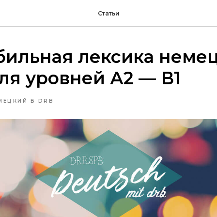
Статьи
бильная лексика неме
ля уровней А2 — В1
МЕЦКИЙ В DRB