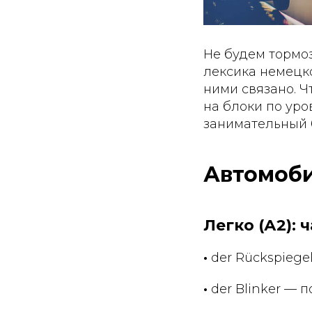
Не будем тормоз
лексика немецко
ними связано. 
на блоки по уров
занимательный 
Автомоби
Легко (А2): 
·
der Rückspiege
·
der Blinker — 