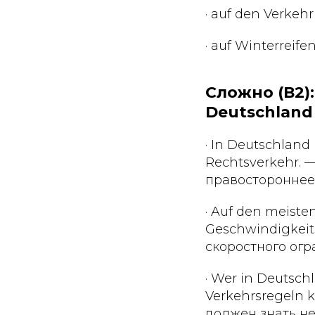
· auf den Verke
· auf Winterrei
Сложно (В2)
Deutschland
· In Deutschland
Rechtsverkehr. 
правостороннее
· Auf den meiste
Geschwindigkeit
скоростного огр
· Wer in Deutsch
Verkehrsregeln 
должен знать н