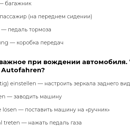
m — багажник
 — пассажир (на переднем сидении)
l — педаль тормоза
tung — коробка передач
: важное при вождении автомобиля. 
 Autofahren?
ichtig) einstellen — настроить зеркала заднего ви
ssen — заводить машину
e lösen — поставить машину на «ручник»
al treten — нажать педаль газа