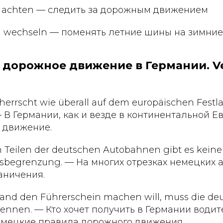
hr achten — следить за дорожным движением
fen wechseln — поменять летние шины на зимние
: дорожное движение в Германии. Ve
 herrscht wie überall auf dem europäischen Festl
— В Германии, как и везде в континентальной Е
 движение.
n Teilen der deutschen Autobahnen gibt es keine
sbegrenzung. — На многих отрезках немецких 
аничения.
land den Führerschein machen will, muss die de
kennen. — Кто хочет получить в Германии водит
емецкие правила дорожного движения.