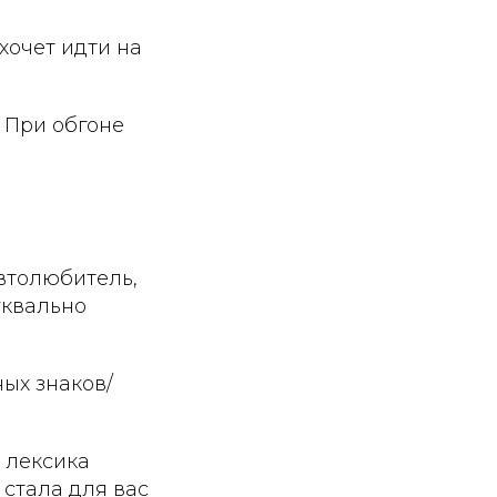
 хочет идти на
— При обгоне
автолюбитель,
уквально
ных знаков/
 лексика
 стала для вас