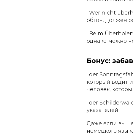
· Wer nicht überh
обгон, должен о
· Beim Überholen
однако можно не
Бонус: забав
· der Sonntagsf
который водит и
человек, котор
· der Schilderw
указателей
Даже если вы не
немецкого языка