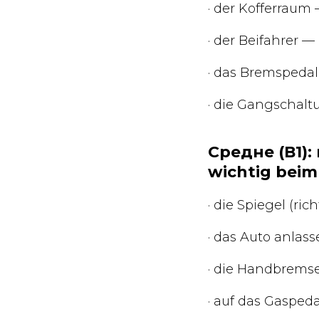
· der Kofferrau
· der Beifahrer
· das Bremspeda
· die Gangschal
Средне (В1)
wichtig beim
· die Spiegel (r
· das Auto anla
· die Handbrems
· auf das Gasped