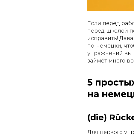
Если перед раб
перед школой по
исправить! Дав
по-немецки, чт
упражнений вы м
займёт много вр
5 просты
на немец
(die) Rüc
Для первого упр