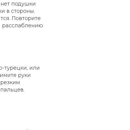
и нет подушки
и в стороны.
ится. Повторите
и расслаблению
о-турецки, или
нимите руки
 резким
 пальцев.