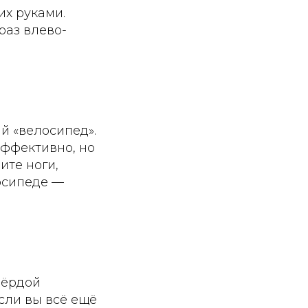
их руками.
раз влево-
й «велосипед».
эффективно, но
ите ноги,
лосипеде —
вёрдой
если вы всё ещё