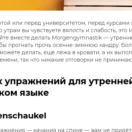
отой или перед университетом, перед курсами
 утрам вы чувствуете вялость и слабость, это
айте вместе делать Morgengymnastik — утренн
обы прогнать прочь осенне-зимнюю хандру. Бо
ожете делать, ещё лёжа в кровати, а их выпо
емени, так что никакие отговорки не принимаю
х упражнений для утренне
ком языке
kenschaukel
ажнения — качания на спине — вам не придётс