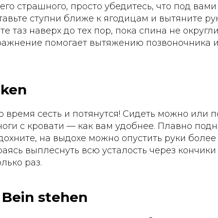
его страшного, просто убедитесь, что под вам
тавьте ступни ближе к ягодицам и вытяните рук
е таз наверх до тех пор, пока спина не округл
упражнение помогает вытяжению позвоночника 
cken
 время сесть и потянутся! Сидеть можно или п
ноги с кровати — как вам удобнее. Плавно под
вдохните, на выдохе можно опустить руки более
аясь выплеснуть всю усталость через кончики
лько раз.
 Bein stehen