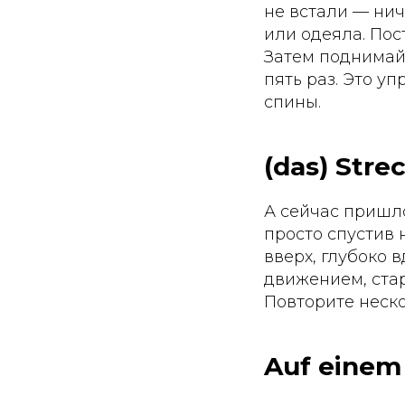
не встали — нич
или одеяла. Пос
Затем поднимайт
пять раз. Это 
спины.
(das) Stre
А сейчас пришло
просто спустив 
вверх, глубоко 
движением, стар
Повторите неско
Auf einem