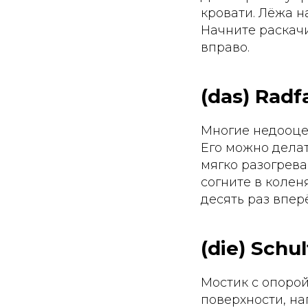
кровати. Лёжа н
Начните раскачи
вправо.
(das) Radf
Многие недооце
Его можно делат
мягко разогрева
согните в колен
десять раз вперё
(die) Schu
Мостик с опорой
поверхности, на