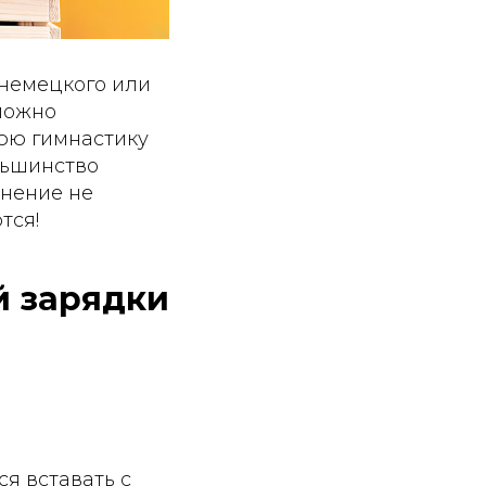
 немецкого или
 можно
юю гимнастику
льшинство
лнение не
тся!
й зарядки
я вставать с